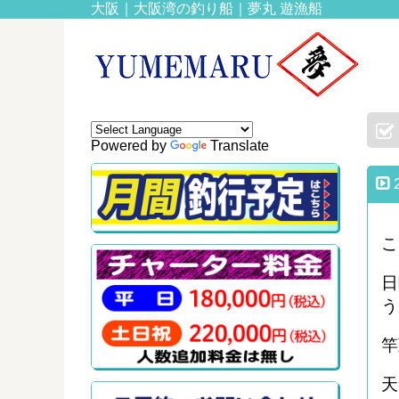
大阪｜大阪湾の釣り船｜夢丸 遊漁船
Powered by
Translate
こ
日
う
竿
天