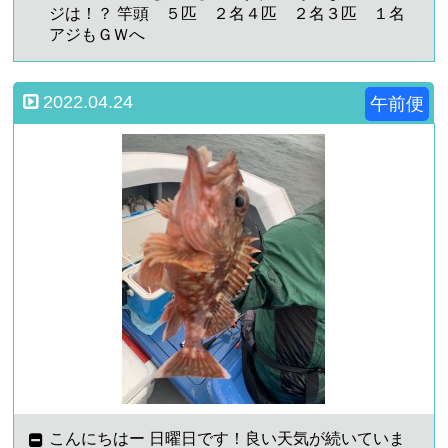
ジは！？ 竿頭 ５匹 ２名４匹 ２名３匹 １名
アジもＧＷへ
2022.04.24
午前便
こんにちはー 日曜日です！良い天気が続いていま