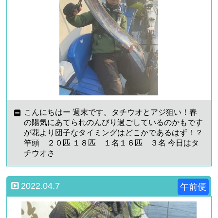
こんにちはー 週末です。タチウオとアジ狙い！春
の陽気にあてられのんびり過ごしているのかもです
が花より団子なタイミングはどこかであるはず！？
竿頭 ２０匹 １８匹 １名１６匹 ３名 今日はタ
チウオさ
2022.04.7
午前便