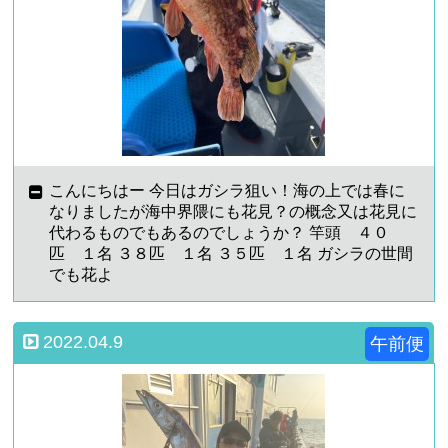
こんにちはー 今日はガシラ狙い！海の上では春に
なりましたが海中界隈にも花見？の概念又は花見に
代わるものでもあるのでしょうか？ 竿頭 ４０
匹 １名 ３８匹 １名 ３５匹 １名 ガシラの世間
でも花よ
2022.04.9
午前便