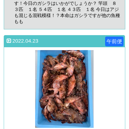
す！今日のガシラはいかがでしょうか？ 竿頭 ８
３匹 １名 ５４匹 １名 ４３匹 １名 今日はアジ
も混じる混戦模様！？本命はガシラですが他の魚種
もも
2022.04.23
午前便