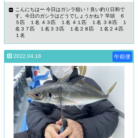
こんにちはー 今日はガシラ狙い！良い釣り日和で
す。今日のガシラはどうでしょうかね？ 竿頭 ６
５匹 １名 ４３匹 １名 ４１匹 １名 ３８匹 １
名３７匹 １名３３匹 １名２８匹 １名２４匹
１名
2022.04.18
午前便