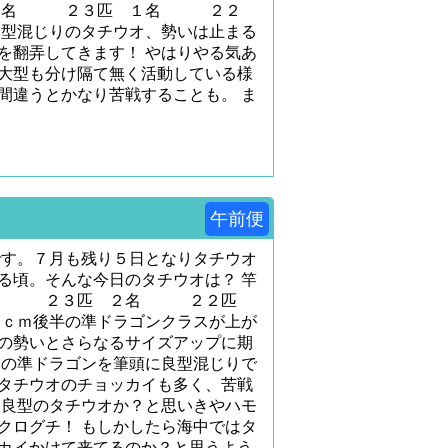
２名 ２３匹 １名 ２２
良型混じりのタチウオ、勢いは止まる
を翻弄してきます！ やはりやる気あ
大型も分け隔て無く活動している様
間違うとかなり苦戦することも。 ま
午前便
です。７月も残り５日となりタチウオ
る頃。そんな今日のタチウオは？ 竿
野様 ２３匹 ２名 ２２匹
０ｃｍ後半の準ドラゴンクラスが上が
の勢いとさらなるサイズアップに期
初の準ドラゴンを筆頭に良型混じりで
タチウオのチョッカイも多く、苦戦
は良型のタチウオか？と思いきやハモ
クログチ！ もしかしたら海中ではタ
カイかけて来てるのか？と思うよう