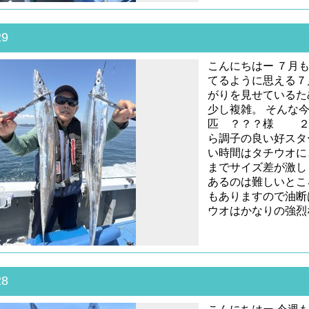
29
こんにちはー ７月
てるように思える７
がりを見せているた
少し複雑。 そんな
匹 ？？？様 ２
ら調子の良い好スタ
い時間はタチウオに
までサイズ差が激し
あるのは難しいとこ
もありますので油断
ウオはかなりの強烈
28