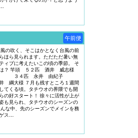
…
午前便
も風の吹く、そこはかとなく台風の前
らほら見られます。ただただ暑い無
ティブに考えたいこの頃の季節。 そ
は？ 竿頭 ５２匹 酒井 威志様
３４匹 永井 由紀子
 綱大様 ７月も残すところ１週間
してくる頃。タチウオの界隈でも開
らの好スタート！ 徐々に活性が上が
姿も見られ、タチウオのシーズンの
そんな中、先のシーズンでメインを務
ゲス…