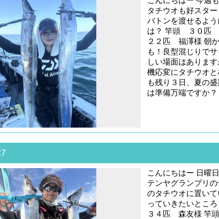
こんにちはー 今週
タチウオも好スター
バトンを渡せるよう
は？ 竿頭 ３
２２匹 福澤様 朝
も！良型混じりでサ
しい場面はあります
機応変にタチウオと
も残り３日、夏の盛
は準備万端ですか？
27
こんにちはー 日曜日
テンヤグランプリの
のタチウオに置いて
っていきたいところ
３４匹 森友様 