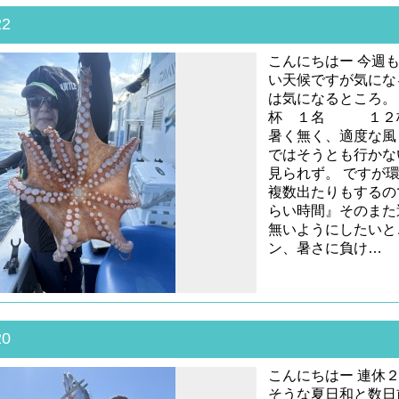
22
こんにちはー 今週
い天候ですが気にな
は気になるところ。
杯 １名 １２杯
暑く無く、適度な風
ではそうとも行かな
見られず。 ですが
複数出たりもするの
らい時間』そのまた
無いようにしたいと
ン、暑さに負け…
20
こんにちはー 連休
そうな夏日和と数日