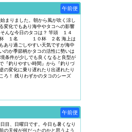
午前便
も始まりました。朝から風が吹く涼し
る変化でもあり海中やタコへの影響
 そんな今日のタコは？ 竿頭 １４
 １名 １０杯 ２名 海上は
もあり過ごしやすい天気ですが海中
いのか季節柄かタコの活性に勢いは
環境条件が少しでも良くなると良型が
で『釣りやすい時間』から『釣りづ
逆の変化に乗り遅れたり出遅れたり
ころ！ 残りわずかのタコのシーズ
午前便
２日目、日曜日です。今日も暑くなり
前の天候が何だったのかと思うよう