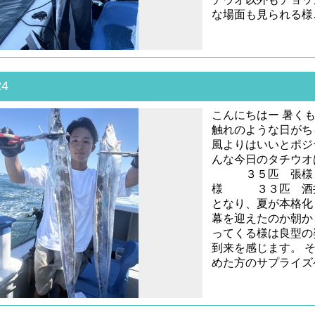
な場面も見られる様
24
こんにちはー 暑く
触れのような日がち
風よりはいいとポジ
んな今日のタチウオ
３５匹 張様 
様 ３３匹 酒井
となり、夏が本格化
幕を迎えたのか朝か
ってくる様は良型の
到来を感じます。 
めた方のサプライズ