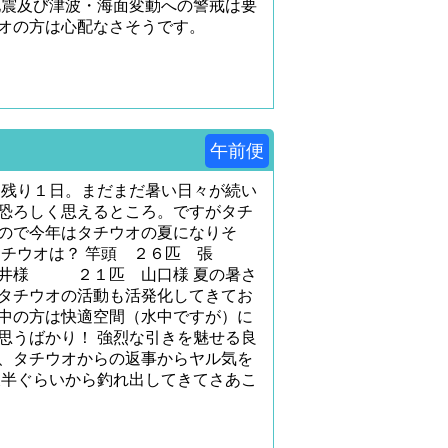
地震及び津波・海面変動への警戒は要
オの方は心配なさそうです。
午前便
も残り１日。まだまだ暑い日々が続い
恐ろしく思えるところ。ですがタチ
ので今年はタチウオの夏になりそ
タチウオは？ 竿頭 ２６匹 張
様 ２１匹 山口様 夏の暑さ
タチウオの活動も活発化してきてお
中の方は快適空間（水中ですが）に
思うばかり！ 強烈な引きを魅せる良
、タチウオからの返事からヤル気を
後半ぐらいから釣れ出してきてさあこ