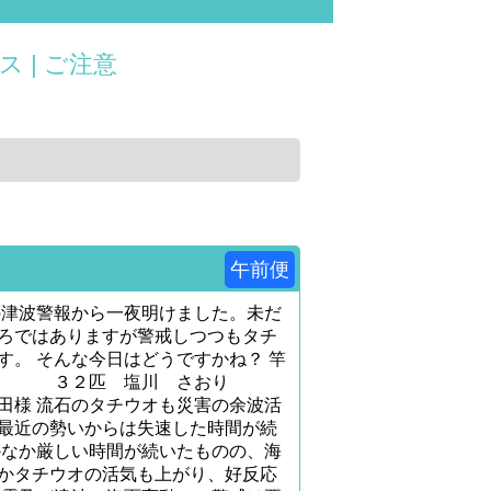
ス |
ご注意
午前便
の津波警報から一夜明けました。未だ
ろではありますが警戒しつつもタチ
す。 そんな今日はどうですかね？ 竿
様 ３２匹 塩川 さおり
様 流石のタチウオも災害の余波活
最近の勢いからは失速した時間が続
かなか厳しい時間が続いたものの、海
かタチウオの活気も上がり、好反応