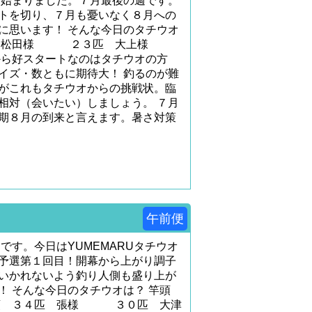
も始まりました。７月最後の週です。
トを切り、７月も憂いなく８月への
に思います！ そんな今日のタチウオ
０匹 松田様 ２３匹 大上様
から好スタートなのはタチウオの方
イズ・数ともに期待大！ 釣るのが難
がこれもタチウオからの挑戦状。臨
相対（会いたい）しましょう。 ７月
期８月の到来と言えます。暑さ対策
午前便
です。今日はYUMEMARUタチウオ
予選第１回目！開幕から上がり調子
いかれないよう釣り人側も盛り上が
！ そんな今日のタチウオは？ 竿頭
竿頭 ３４匹 張様 ３０匹 大津