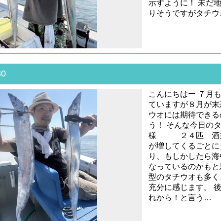
示すように！ 未だ
りそうですがタチウ
30
こんにちはー ７月
ていますが８月が末
ウオには期待できる
う！ そんな今日の
様 ２４匹 酒井
が増してくるごとに
り、もしかしたら海
なっているのかもと
型のタチウオも多く
充分に感じます。 
れから！と言う…