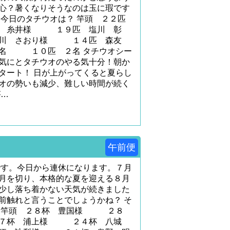
心？暑くなりそうなのは玉に瑕です
な今日のタチウオは？ 竿頭 ２２匹
 糸井様 １９匹 塩川 彰
川 さおり様 １４匹 森友
 １０匹 ２名 タチウオシー
気にとタチウオのやる気十分！朝か
タート！ 日が上がってくると夏らし
オの勢いも減少、難しい時間が続く
が…
午前便
です。今日から連休になります。７月
月を切り、本格的な夏を迎える８月
少し落ち着かない天気が続きました
前触れと言うことでしょうかね？ そ
？ 竿頭 ２８杯 豊国様 ２８
７杯 浦上様 ２４杯 八城