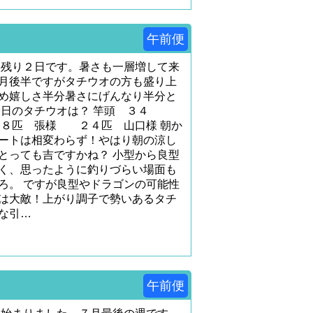
午前便
も残り２日です。暑さも一層増して来
月後半ですがタチウオの方も盛り上
め嬉しさ半分暑さにげんなり半分と
今日のタチウオは？ 竿頭 ３４
８匹 張様 ２４匹 山口様 朝か
ートは相変わらず！やはり朝の涼し
とっても吉ですかね？ 小型から良型
く、思ったように釣りづらい場面も
ろ。 ですが良型やドラゴンの可能性
は大敵！上がり調子で勢いあるタチ
な引…
午前便