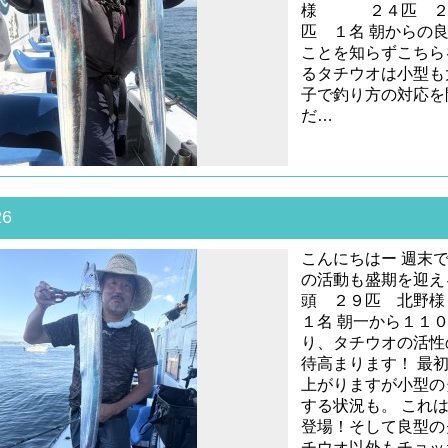
様 ２４匹 
匹 １名 朝からの
ことを知らずこちら
るタチウオは小型も
子で釣り方の対応を
だ…
26
こんにちはー 週末
の活動も盛期を迎え
頭 ２９匹 北
１名 朝一から１１
り、タチウオの活性
待高まります！ 最
上がりますが小型の
する状況も。 これ
登場！そして良型の
チウオ以外もチョッ