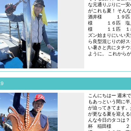
な元通りぶりに一安
がこれも夏！ そん
酒井様 １９匹
様 １６匹 塩
様 １１匹 １名
ズン始まりにいい天
ら良型混じりの好ス
い暑さと共にタチウ
ように。 これから
19
こんにちはー 週末
もあっという間に半
が迫ってきてます。
が更なる夏を迎える
んな今日のタコは
杯 稲田様 ２