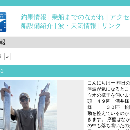
釣果情報 |
乗船までのながれ |
アクセ
船設備紹介 |
波・天気情報 |
リンク
報
3
»
31
こんにちはー 昨日
津波が気になるとこ
ウオの様子を伺いま
頭 ４９匹 酒井
様 ３０匹 松田
動を控えているのか
きます。 序盤はな
の中も落ち着いたの